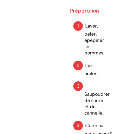
Préparation
Laver,
peler,
épépiner
les
pommes.
Les
huiler.
Saupoudrer
de sucre
et de
cannelle.
Cuire au
Vaposaveur®