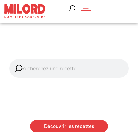
Découvrez plus de
100 recettes de cuisine sous
vide
avec Milord
Une cuisine savoureuse grâce aux nombreuses
recettes préparées à l'aide de la cloche Vaposaveur®
Milord et des toiles Imfum.
L'art de cuisiner autrement.
Découvrir les recettes
Découvrir les recettes