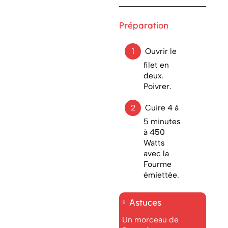
Préparation
Ouvrir le
filet en
deux.
Poivrer.
Cuire 4 à
5 minutes
à 450
Watts
avec la
Fourme
émiettée.
Astuces
Un morceau de