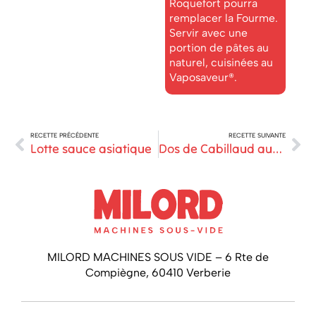
Roquefort pourra
remplacer la Fourme.
Servir avec une
portion de pâtes au
naturel, cuisinées au
Vaposaveur®.
RECETTE PRÉCÉDENTE
RECETTE SUIVANTE
Lotte sauce asiatique
Dos de Cabillaud aux algues de Bretagne
MILORD MACHINES SOUS VIDE – 6 Rte de
Compiègne, 60410 Verberie