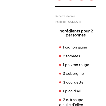
Recette d'après
Philippe POUILLART
Ingrédients pour 2
personnes
1 oignon jaune
2 tomates
1 poivron rouge
½ aubergine
½ courgette
1 pion d’ail
2 c. à soupe
d’huile d’olive