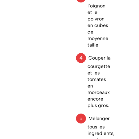
l’oignon
et le
poivron
en cubes
de
moyenne
taille.
Couper la
courgette
et les
tomates
en
morceaux
encore
plus gros.
Mélanger
tous les
ingrédients,