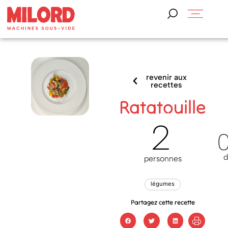
revenir aux
recettes
Ratatouille
2
d
personnes
légumes
Partagez cette recette