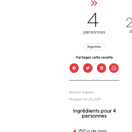
»
4
d
personnes
légumes
Partagez cette recette
Recette d'après
Philippe POUILLART
Ingrédients pour 4
personnes
150 g de pois