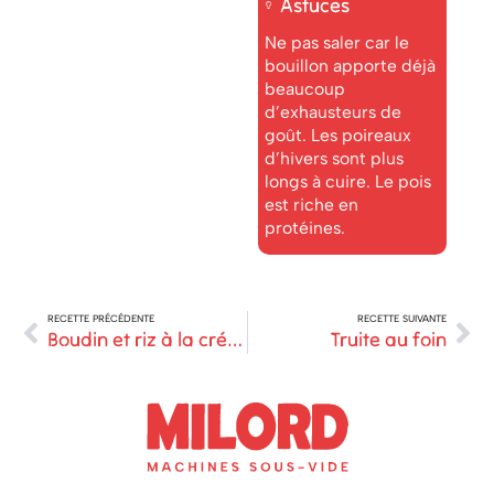
Astuces
Ne pas saler car le
bouillon apporte déjà
beaucoup
d’exhausteurs de
goût. Les poireaux
d’hivers sont plus
longs à cuire. Le pois
est riche en
protéines.
RECETTE PRÉCÉDENTE
RECETTE SUIVANTE
Boudin et riz à la créole
Truite au foin