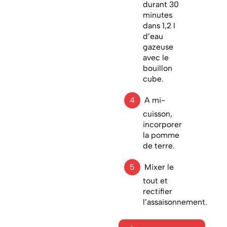
durant 30
minutes
dans 1,2 l
d’eau
gazeuse
avec le
bouillon
cube.
A mi-
cuisson,
incorporer
la pomme
de terre.
Mixer le
tout et
rectifier
l’assaisonnement.